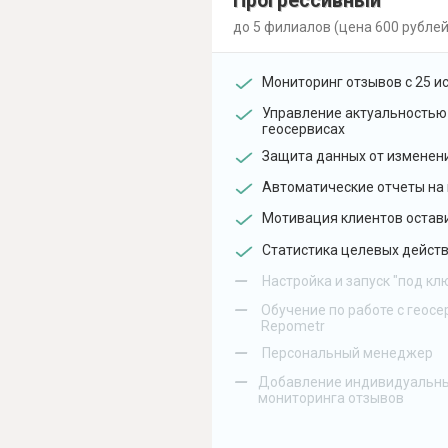
Прогрессивный
до 5 филиалов (цена 600 рублей
Мониторинг отзывов с 25 и
Управление актуальностью
геосервисах
Защита данных от изменен
Автоматические отчеты на 
Мотивация клиентов остав
Статистика целевых действ
–
Настройка и запуск "под кл
–
Обучение по работе с геосе
Repometr
–
Персональный менеджер
–
Добавление индивидуальны
мониторинга отзывов