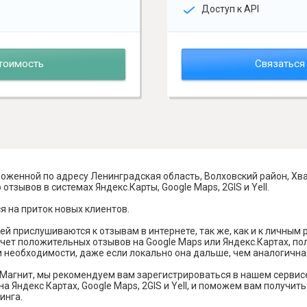
Доступ к API
тоимость
Связаться
ложенной по адресу Ленинградская область, Волховский район, Хв
тзывов в системах Яндекс.Карты, Google Maps, 2GIS и Yell.
я на приток новых клиентов.
й прислушиваются к отзывам в интернете, так же, как и к личным
чет положительных отзывов на Google Maps или Яндекс.Картах, п
и необходимости, даже если локально она дальше, чем аналогична
Магнит, мы рекомендуем вам зарегистрироваться в нашем сервис
а Яндекс Картах, Google Maps, 2GIS и Yell, и поможем вам получи
инга.