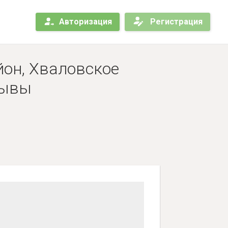
Авторизация
Регистрация
йон, Хваловское
зывы