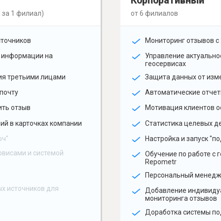
Корпоративный
 за 1 филиал)
от 6 филиалов
сточников
Мониторинг отзывов с 
 информации на
Управление актуальн
геосервисах
ия третьими лицами
Защита данных от изм
почту
Автоматические отчет
ить отзыв
Мотивация клиентов о
ий в карточках компании
Статистика целевых де
юч"
Настройка и запуск "по
рвисами и системой
Обучение по работе с 
Repometr
Персональный менед
х источников для
Добавление индивиду
мониторинга отзывов
Доработка системы по