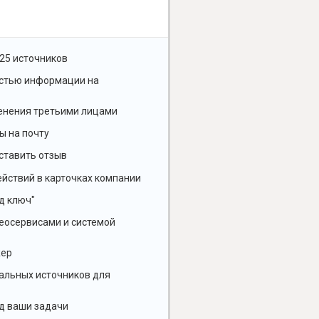
25 источников
остью информации на
енения третьими лицами
ы на почту
ставить отзыв
йствий в карточках компании
д ключ"
геосервисами и системой
жер
альных источников для
д ваши задачи