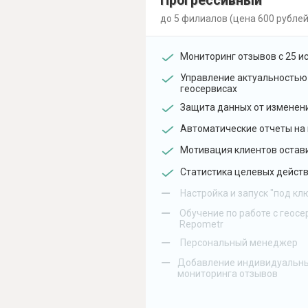
Прогрессивный
до 5 филиалов (цена 600 рублей
Мониторинг отзывов с 25 и
Управление актуальностью
геосервисах
Защита данных от изменен
Автоматические отчеты на 
Мотивация клиентов остав
Статистика целевых действ
–
Настройка и запуск "под кл
–
Обучение по работе с геосе
Repometr
–
Персональный менеджер
–
Добавление индивидуальны
мониторинга отзывов