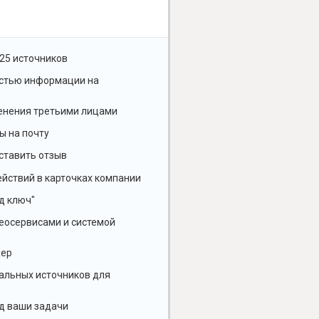
25 источников
остью информации на
енения третьими лицами
ы на почту
ставить отзыв
йствий в карточках компании
д ключ"
геосервисами и системой
жер
альных источников для
д ваши задачи