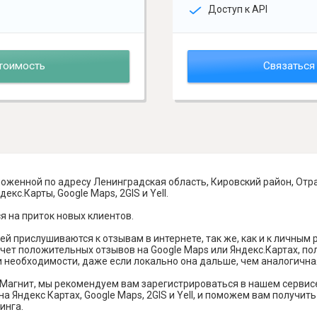
Доступ к API
тоимость
Связаться
ложенной по адресу Ленинградская область, Кировский район, Отр
кс.Карты, Google Maps, 2GIS и Yell.
я на приток новых клиентов.
й прислушиваются к отзывам в интернете, так же, как и к личным
чет положительных отзывов на Google Maps или Яндекс.Картах, п
и необходимости, даже если локально она дальше, чем аналогична
Магнит, мы рекомендуем вам зарегистрироваться в нашем сервис
а Яндекс Картах, Google Maps, 2GIS и Yell, и поможем вам получи
инга.