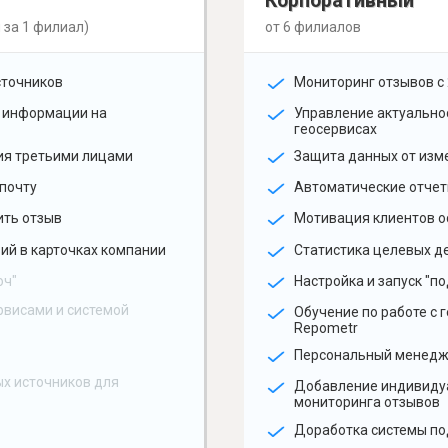
Корпоративный
 за 1 филиал)
от 6 филиалов
сточников
Мониторинг отзывов с 
 информации на
Управление актуальн
геосервисах
ия третьими лицами
Защита данных от изм
почту
Автоматические отчет
ить отзыв
Мотивация клиентов о
ий в карточках компании
Статистика целевых де
юч"
Настройка и запуск "по
рвисами и системой
Обучение по работе с 
Repometr
Персональный менед
х источников для
Добавление индивиду
мониторинга отзывов
Доработка системы по