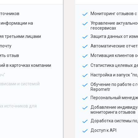
сточников
Мониторинг отзывов с 
 информации на
Управление актуальн
геосервисах
ия третьими лицами
Защита данных от изм
почту
Автоматические отчет
ить отзыв
Мотивация клиентов о
ий в карточках компании
Статистика целевых де
юч"
Настройка и запуск "по
рвисами и системой
Обучение по работе с 
Repometr
Персональный менед
х источников для
Добавление индивиду
мониторинга отзывов
Доработка системы по
Доступ к API