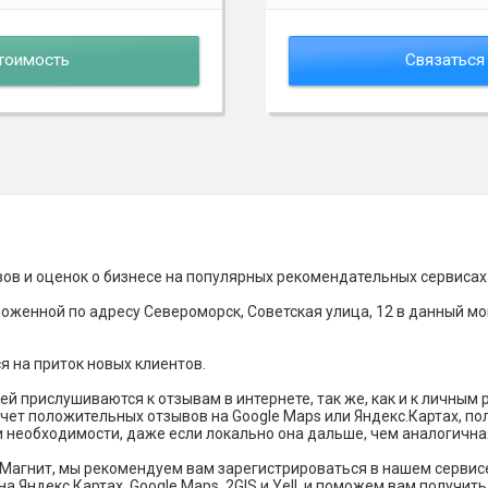
тоимость
Связаться
вов и оценок о бизнесе на популярных рекомендательных сервисах
оженной по адресу Североморск, Советская улица, 12 в данный мо
я на приток новых клиентов.
й прислушиваются к отзывам в интернете, так же, как и к личным
чет положительных отзывов на Google Maps или Яндекс.Картах, п
и необходимости, даже если локально она дальше, чем аналогична
Магнит, мы рекомендуем вам зарегистрироваться в нашем сервис
а Яндекс Картах, Google Maps, 2GIS и Yell, и поможем вам получи