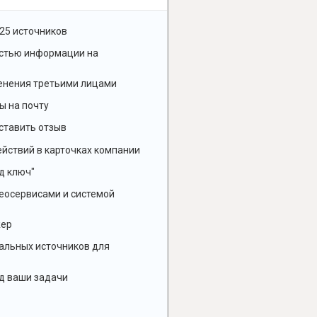
25 источников
остью информации на
енения третьими лицами
ы на почту
ставить отзыв
йствий в карточках компании
д ключ"
геосервисами и системой
жер
альных источников для
д ваши задачи