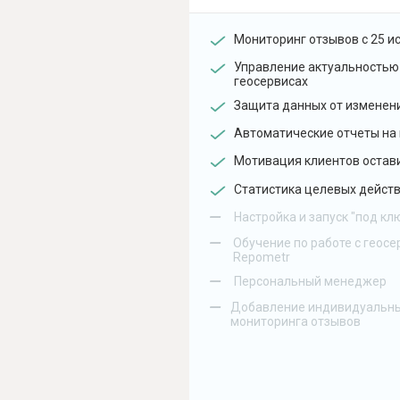
Мониторинг отзывов с 25 и
Управление актуальностью
геосервисах
Защита данных от изменен
Автоматические отчеты на 
Мотивация клиентов остав
Статистика целевых действ
–
Настройка и запуск "под кл
–
Обучение по работе с геосе
Repometr
–
Персональный менеджер
–
Добавление индивидуальны
мониторинга отзывов