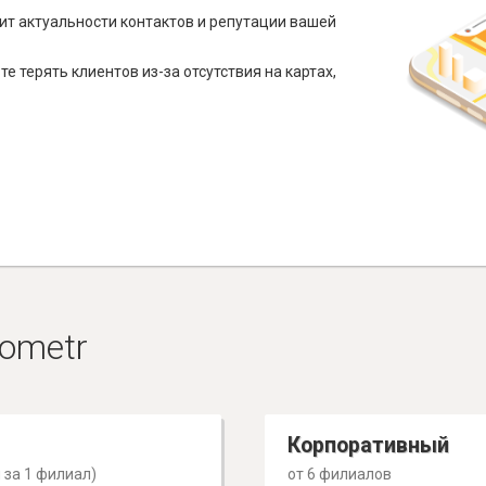
ит актуальности контактов и репутации вашей
е терять клиентов из-за отсутствия на картах,
ometr
Корпоративный
 за 1 филиал)
от 6 филиалов