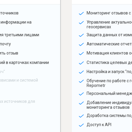
сточников
Мониторинг отзывов с 
 информации на
Управление актуальн
геосервисах
ия третьими лицами
Защита данных от изм
почту
Автоматические отчет
ить отзыв
Мотивация клиентов о
ий в карточках компании
Статистика целевых де
юч"
Настройка и запуск "по
рвисами и системой
Обучение по работе с 
Repometr
Персональный менед
х источников для
Добавление индивиду
мониторинга отзывов
Доработка системы по
Доступ к API