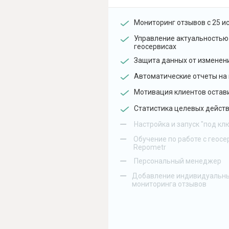
Мониторинг отзывов с 25 и
Управление актуальностью
геосервисах
Защита данных от изменен
Автоматические отчеты на 
Мотивация клиентов остав
Статистика целевых действ
–
Настройка и запуск "под кл
–
Обучение по работе с геосе
Repometr
–
Персональный менеджер
–
Добавление индивидуальны
мониторинга отзывов