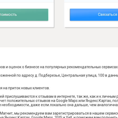
тоимость
Связаться
вов и оценок о бизнесе на популярных рекомендательных сервисах
оженной по адресу д. Подберезье, Центральная улица, 100 в данн
я на приток новых клиентов.
й прислушиваются к отзывам в интернете, так же, как и к личным
чет положительных отзывов на Google Maps или Яндекс.Картах, п
и необходимости, даже если локально она дальше, чем аналогична
Магнит, мы рекомендуем вам зарегистрироваться в нашем сервис
а Яндекс Картах, Google Maps, 2GIS и Yell, и поможем вам получи