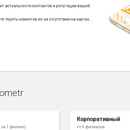
ит актуальности контактов и репутации вашей
е терять клиентов из-за отсутствия на картах,
ometr
Корпоративный
 за 1 филиал)
от 6 филиалов