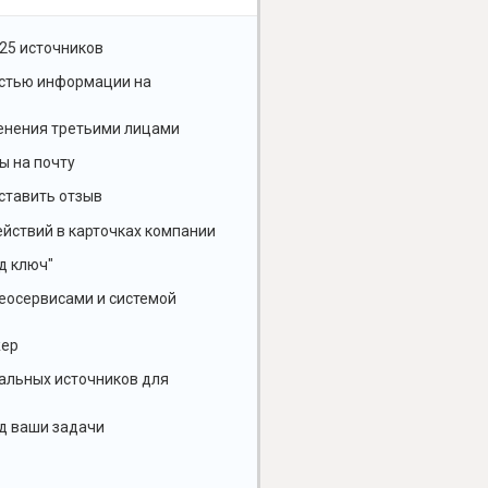
25 источников
остью информации на
енения третьими лицами
ы на почту
ставить отзыв
йствий в карточках компании
д ключ"
геосервисами и системой
жер
альных источников для
д ваши задачи