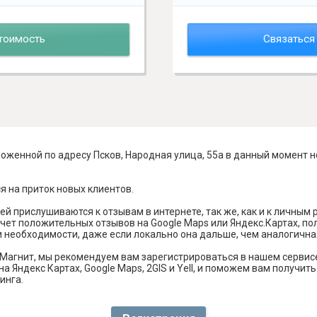
тоимость
Связаться
оженной по адресу Псков, Народная улица, 55а в данный момент н
я на приток новых клиентов.
й прислушиваются к отзывам в интернете, так же, как и к личным
чет положительных отзывов на Google Maps или Яндекс.Картах, п
и необходимости, даже если локально она дальше, чем аналогична
Магнит, мы рекомендуем вам зарегистрироваться в нашем сервис
а Яндекс Картах, Google Maps, 2GIS и Yell, и поможем вам получи
инга.