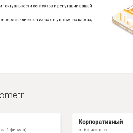
ит актуальности контактов и репутации вашей
е терять клиентов из-за отсутствия на картах,
ometr
Корпоративный
 за 1 филиал)
от 6 филиалов