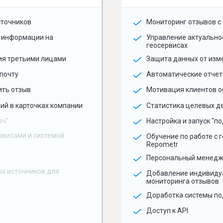
сточников
Мониторинг отзывов с 
 информации на
Управление актуальн
геосервисах
ия третьими лицами
Защита данных от изм
почту
Автоматические отчет
ить отзыв
Мотивация клиентов о
ий в карточках компании
Статистика целевых де
юч"
Настройка и запуск "по
рвисами и системой
Обучение по работе с 
Repometr
Персональный менед
х источников для
Добавление индивиду
мониторинга отзывов
Доработка системы по
Доступ к API