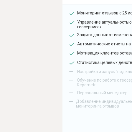
Мониторинг отзывов с 25 и
Управление актуальностью
геосервисах
Защита данных от изменен
Автоматические отчеты на 
Мотивация клиентов остав
Статистика целевых действ
–
Настройка и запуск "под кл
–
Обучение по работе с геосе
Repometr
–
Персональный менеджер
–
Добавление индивидуальны
мониторинга отзывов