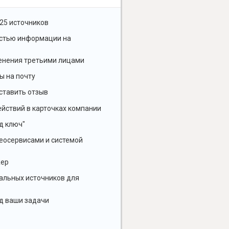
25 источников
остью информации на
енения третьими лицами
ы на почту
ставить отзыв
йствий в карточках компании
д ключ"
геосервисами и системой
жер
альных источников для
д ваши задачи