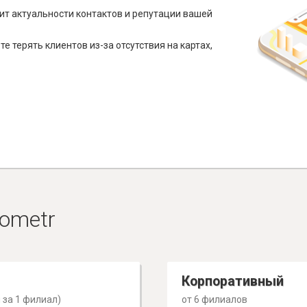
ит актуальности контактов и репутации вашей
е терять клиентов из-за отсутствия на картах,
ometr
Корпоративный
 за 1 филиал)
от 6 филиалов