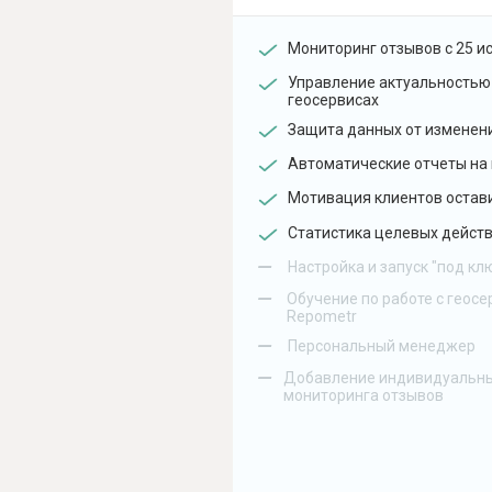
Мониторинг отзывов с 25 и
Управление актуальностью
геосервисах
Защита данных от изменен
Автоматические отчеты на 
Мотивация клиентов остав
Статистика целевых действ
–
Настройка и запуск "под кл
–
Обучение по работе с геосе
Repometr
–
Персональный менеджер
–
Добавление индивидуальны
мониторинга отзывов