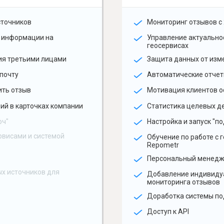
сточников
Мониторинг отзывов с 
 информации на
Управление актуальн
геосервисах
ия третьими лицами
Защита данных от изм
почту
Автоматические отчет
ить отзыв
Мотивация клиентов о
ий в карточках компании
Статистика целевых де
юч"
Настройка и запуск "по
рвисами и системой
Обучение по работе с 
Repometr
Персональный менед
х источников для
Добавление индивиду
мониторинга отзывов
Доработка системы по
Доступ к API