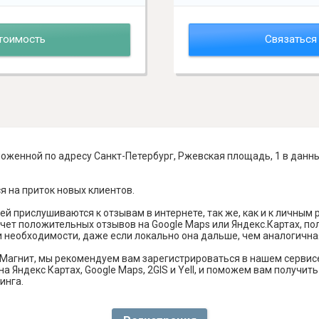
тоимость
Связаться
ложенной по адресу Санкт-Петербург, Ржевская площадь, 1 в данн
я на приток новых клиентов.
й прислушиваются к отзывам в интернете, так же, как и к личным
чет положительных отзывов на Google Maps или Яндекс.Картах, п
и необходимости, даже если локально она дальше, чем аналогична
Магнит, мы рекомендуем вам зарегистрироваться в нашем сервис
а Яндекс Картах, Google Maps, 2GIS и Yell, и поможем вам получи
инга.