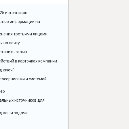
25 источников
остью информации на
енения третьими лицами
ы на почту
ставить отзыв
йствий в карточках компании
д ключ"
геосервисами и системой
жер
альных источников для
д ваши задачи