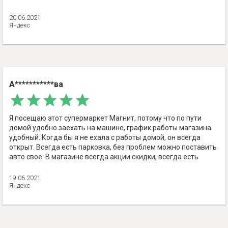
20.06.2021
Яндекс
А***********ва
Я посещаю этот супермаркет Магнит, потому что по пути
домой удобно заехать на машине, график работы магазина
удобный. Когда бы я не ехала с работы домой, он всегда
открыт. Всегда есть парковка, без проблем можно поставить
авто свое. В магазине всегда акции скидки, всегда есть
свежие овощи, фрукты.
19.06.2021
- 30.05.2025
Яндекс
Спасибо большое, нам очень приятно❤️ Приходите ещё!