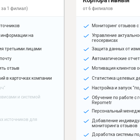
Корпоративный
 за 1 филиал)
от 6 филиалов
сточников
Мониторинг отзывов с 
 информации на
Управление актуальн
геосервисах
ия третьими лицами
Защита данных от изм
почту
Автоматические отчет
ить отзыв
Мотивация клиентов о
ий в карточках компании
Статистика целевых де
юч"
Настройка и запуск "по
рвисами и системой
Обучение по работе с 
Repometr
Персональный менед
х источников для
Добавление индивиду
мониторинга отзывов
Доработка системы по