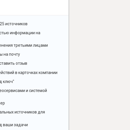
25 источников
остью информации на
енения третьими лицами
ы на почту
ставить отзыв
йствий в карточках компании
д ключ"
геосервисами и системой
жер
альных источников для
д ваши задачи