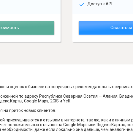
Доступ к API
тоимость
Связаться
вов и оценок о бизнесе на популярных рекомендательных сервисах
оженной по адресу Республика Северная Осетия — Алания, Владикав
кс.Карты, Google Maps, 2GIS и Yell.
я на приток новых клиентов.
й прислушиваются к отзывам в интернете, так же, как и к личным
чет положительных отзывов на Google Maps или Яндекс.Картах, п
и необходимости, даже если локально она дальше, чем аналогична