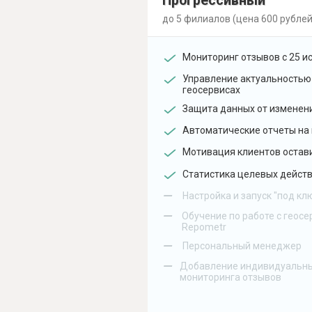
Прогрессивный
до 5 филиалов (цена 600 рублей
Мониторинг отзывов с 25 и
Управление актуальностью
геосервисах
Защита данных от изменен
Автоматические отчеты на 
Мотивация клиентов остав
Статистика целевых действ
–
Настройка и запуск "под кл
–
Обучение по работе с геосе
Repometr
–
Персональный менеджер
–
Добавление индивидуальны
мониторинга отзывов