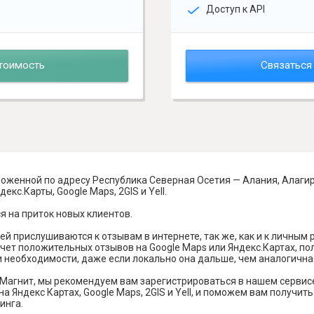
Доступ к API
тоимость
Связаться
оженной по адресу Республика Северная Осетия — Алания, Алагир,
кс.Карты, Google Maps, 2GIS и Yell.
я на приток новых клиентов.
й прислушиваются к отзывам в интернете, так же, как и к личным
чет положительных отзывов на Google Maps или Яндекс.Картах, п
и необходимости, даже если локально она дальше, чем аналогична
Магнит, мы рекомендуем вам зарегистрироваться в нашем сервис
а Яндекс Картах, Google Maps, 2GIS и Yell, и поможем вам получи
инга.