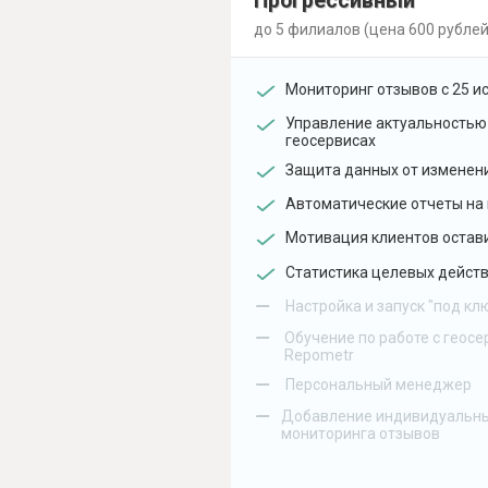
Прогрессивный
до 5 филиалов (цена 600 рублей
Мониторинг отзывов с 25 и
Управление актуальностью
геосервисах
Защита данных от изменен
Автоматические отчеты на 
Мотивация клиентов остав
Статистика целевых действ
–
Настройка и запуск "под кл
–
Обучение по работе с геосе
Repometr
–
Персональный менеджер
–
Добавление индивидуальны
мониторинга отзывов