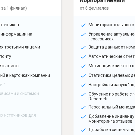
Корпоративный
 за 1 филиал)
от 6 филиалов
сточников
Мониторинг отзывов с 
 информации на
Управление актуальн
геосервисах
ия третьими лицами
Защита данных от изм
почту
Автоматические отчет
ить отзыв
Мотивация клиентов о
ий в карточках компании
Статистика целевых де
юч"
Настройка и запуск "по
рвисами и системой
Обучение по работе с 
Repometr
Персональный менед
х источников для
Добавление индивиду
мониторинга отзывов
Доработка системы по