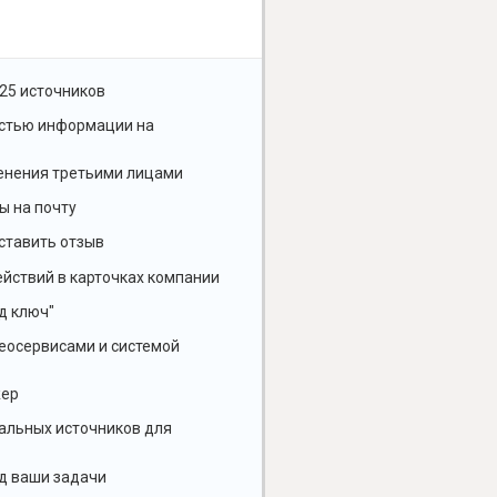
25 источников
остью информации на
енения третьими лицами
ы на почту
ставить отзыв
йствий в карточках компании
д ключ"
геосервисами и системой
жер
альных источников для
д ваши задачи