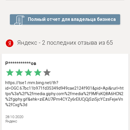
Полный отчет для владельца бизнеса
Яндекс - 2 последних отзыва из 65
Р***********ов
https://tse1.mm.bing.net/th?
id=OGC.67bc11b971fd35349d949cae2124f901&pid=Api&rurl=ht
tps%3a%2f%2fmedia.giphy.com%2fmedia%2f9MFsKQ8A6HCN2
%2fgiphy.gif&ehk=ziEAU7IPm4CYZy6rElUCjQjSzi5jcYCzsFejwVn
%2fCxg%3d
28.10.2020
Яндекс