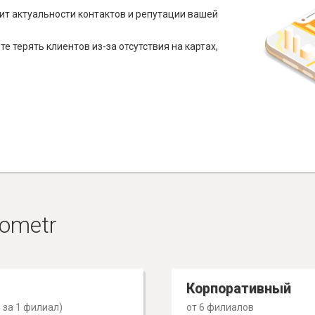
ит актуальности контактов и репутации вашей
е терять клиентов из-за отсутствия на картах,
ometr
Корпоративный
 за 1 филиал)
от 6 филиалов