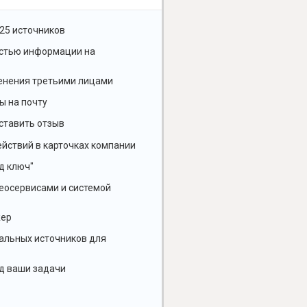
25 источников
остью информации на
енения третьими лицами
ы на почту
ставить отзыв
йствий в карточках компании
д ключ"
геосервисами и системой
жер
альных источников для
д ваши задачи