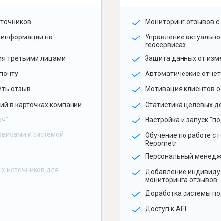
сточников
Мониторинг отзывов с 
 информации на
Управление актуальн
геосервисах
ия третьими лицами
Защита данных от изм
почту
Автоматические отчет
ить отзыв
Мотивация клиентов о
ий в карточках компании
Статистика целевых де
юч"
Настройка и запуск "по
рвисами и системой
Обучение по работе с 
Repometr
Персональный менед
х источников для
Добавление индивиду
мониторинга отзывов
Доработка системы по
Доступ к API