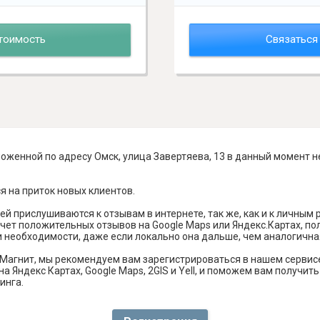
тоимость
Связаться
оженной по адресу Омск, улица Завертяева, 13 в данный момент н
я на приток новых клиентов.
й прислушиваются к отзывам в интернете, так же, как и к личным
чет положительных отзывов на Google Maps или Яндекс.Картах, п
и необходимости, даже если локально она дальше, чем аналогична
Магнит, мы рекомендуем вам зарегистрироваться в нашем сервис
а Яндекс Картах, Google Maps, 2GIS и Yell, и поможем вам получи
инга.