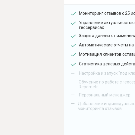
Мониторинг отзывов с 25 и
Управление актуальностью
геосервисах
Защита данных от изменен
Автоматические отчеты на 
Мотивация клиентов остав
Статистика целевых действ
–
Настройка и запуск "под кл
–
Обучение по работе с геосе
Repometr
–
Персональный менеджер
–
Добавление индивидуальны
мониторинга отзывов