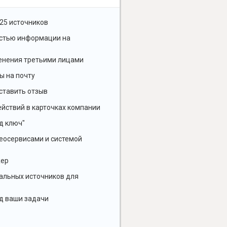
25 источников
остью информации на
енения третьими лицами
ы на почту
ставить отзыв
йствий в карточках компании
д ключ"
геосервисами и системой
жер
альных источников для
д ваши задачи