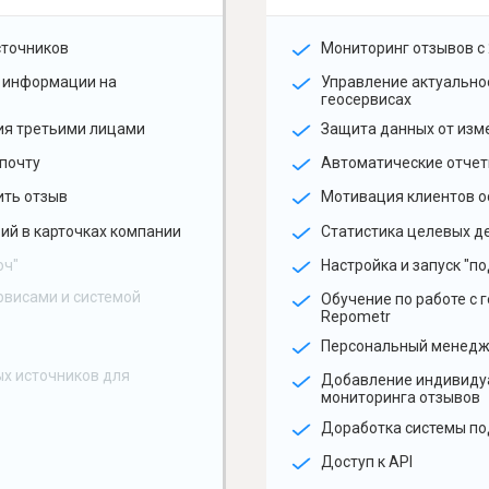
сточников
Мониторинг отзывов с 
 информации на
Управление актуальн
геосервисах
ия третьими лицами
Защита данных от изм
почту
Автоматические отчет
ить отзыв
Мотивация клиентов о
ий в карточках компании
Статистика целевых де
юч"
Настройка и запуск "по
рвисами и системой
Обучение по работе с 
Repometr
Персональный менед
х источников для
Добавление индивиду
мониторинга отзывов
Доработка системы по
Доступ к API