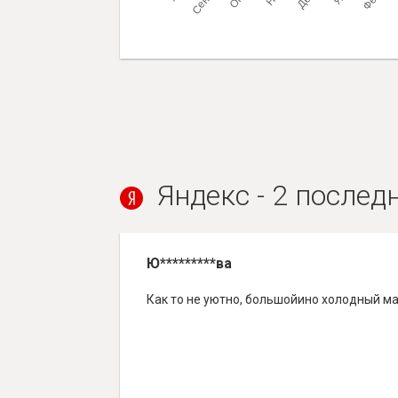
Яндекс - 2 послед
Ю*********ва
Как то не уютно, большойино холодный ма