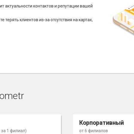
ит актуальности контактов и репутации вашей
е терять клиентов из-за отсутствия на картах,
ometr
Корпоративный
 за 1 филиал)
от 6 филиалов