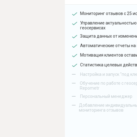
Мониторинг отзывов с 25 и
Управление актуальностью
геосервисах
Защита данных от изменен
Автоматические отчеты на 
Мотивация клиентов остав
Статистика целевых действ
–
Настройка и запуск "под кл
–
Обучение по работе с геосе
Repometr
–
Персональный менеджер
–
Добавление индивидуальны
мониторинга отзывов