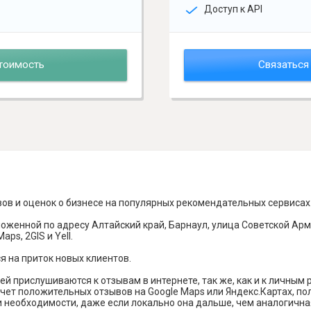
Доступ к API
тоимость
Связаться
вов и оценок о бизнесе на популярных рекомендательных сервисах
оженной по адресу Алтайский край, Барнаул, улица Советской Арм
ps, 2GIS и Yell.
я на приток новых клиентов.
й прислушиваются к отзывам в интернете, так же, как и к личным
чет положительных отзывов на Google Maps или Яндекс.Картах, п
и необходимости, даже если локально она дальше, чем аналогична