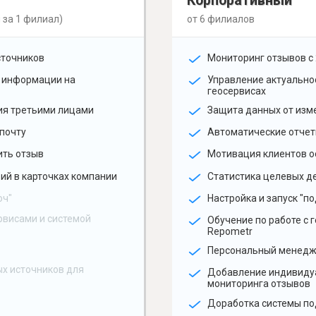
Корпоративный
 за 1 филиал)
от 6 филиалов
сточников
Мониторинг отзывов с 
 информации на
Управление актуальн
геосервисах
ия третьими лицами
Защита данных от изм
почту
Автоматические отчет
ить отзыв
Мотивация клиентов о
ий в карточках компании
Статистика целевых де
юч"
Настройка и запуск "по
рвисами и системой
Обучение по работе с 
Repometr
Персональный менед
х источников для
Добавление индивиду
мониторинга отзывов
Доработка системы по