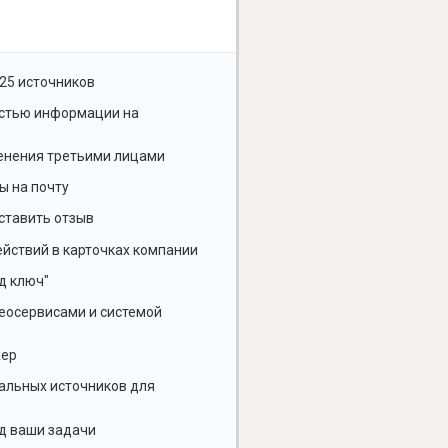
25 источников
остью информации на
енения третьими лицами
ы на почту
ставить отзыв
йствий в карточках компании
д ключ"
геосервисами и системой
жер
альных источников для
д ваши задачи