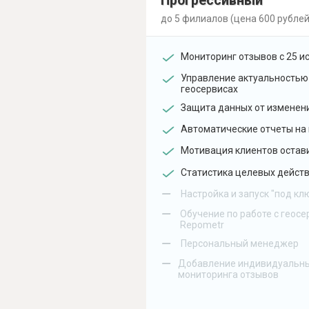
Прогрессивный
до 5 филиалов (цена 600 рублей
Мониторинг отзывов с 25 и
Управление актуальностью
геосервисах
Защита данных от изменен
Автоматические отчеты на 
Мотивация клиентов остав
Статистика целевых действ
–
Настройка и запуск "под кл
–
Обучение по работе с геосе
Repometr
–
Персональный менеджер
–
Добавление индивидуальны
мониторинга отзывов