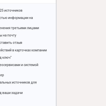
25 источников
остью информации на
енения третьими лицами
ы на почту
ставить отзыв
йствий в карточках компании
д ключ"
геосервисами и системой
жер
альных источников для
д ваши задачи