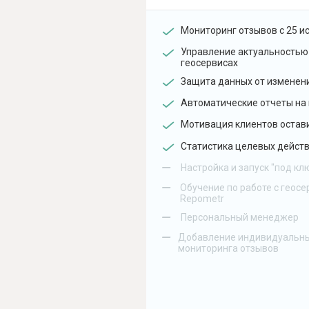
Мониторинг отзывов с 25 и
Управление актуальностью
геосервисах
Защита данных от изменен
Автоматические отчеты на 
Мотивация клиентов остав
Статистика целевых действ
–
Настройка и запуск "под кл
–
Обучение по работе с геосе
Repometr
–
Персональный менеджер
–
Добавление индивидуальны
мониторинга отзывов