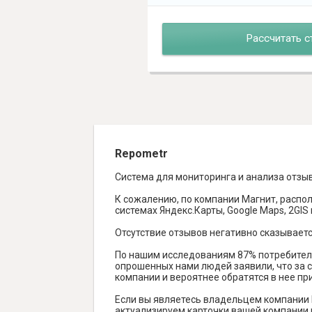
Рассчитать с
Repometr
Система для мониторинга и анализа отзы
К сожалению, по компании Магнит, распол
системах Яндекс.Карты, Google Maps, 2GIS и
Отсутствие отзывов негативно сказываетс
По нашим исследованиям 87% потребителе
опрошенных нами людей заявили, что за с
компании и вероятнее обратятся в нее пр
Если вы являетесь владельцем компании 
актуализируем карточки вашей компании н