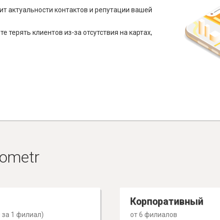
ит актуальности контактов и репутации вашей
е терять клиентов из-за отсутствия на картах,
ometr
Корпоративный
 за 1 филиал)
от 6 филиалов