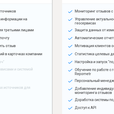
сточников
Мониторинг отзывов с 
 информации на
Управление актуальн
геосервисах
ия третьими лицами
Защита данных от изм
почту
Автоматические отчет
ить отзыв
Мотивация клиентов о
ий в карточках компании
Статистика целевых де
юч"
Настройка и запуск "по
рвисами и системой
Обучение по работе с 
Repometr
Персональный менед
х источников для
Добавление индивиду
мониторинга отзывов
Доработка системы по
Доступ к API