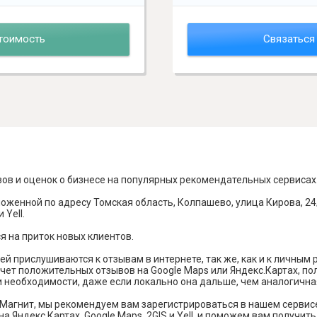
тоимость
Связаться
вов и оценок о бизнесе на популярных рекомендательных сервисах
оженной по адресу Томская область, Колпашево, улица Кирова, 24
 Yell.
я на приток новых клиентов.
й прислушиваются к отзывам в интернете, так же, как и к личным
чет положительных отзывов на Google Maps или Яндекс.Картах, п
и необходимости, даже если локально она дальше, чем аналогична
Магнит, мы рекомендуем вам зарегистрироваться в нашем сервис
а Яндекс Картах, Google Maps, 2GIS и Yell, и поможем вам получи