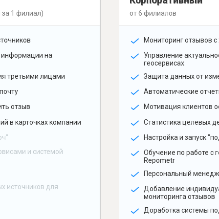
Корпоративный
 за 1 филиал)
от 6 филиалов
сточников
Мониторинг отзывов с 
 информации на
Управление актуальн
геосервисах
ия третьими лицами
Защита данных от изм
почту
Автоматические отчет
ить отзыв
Мотивация клиентов о
ий в карточках компании
Статистика целевых де
юч"
Настройка и запуск "по
рвисами и системой
Обучение по работе с 
Repometr
Персональный менед
х источников для
Добавление индивиду
мониторинга отзывов
Доработка системы по