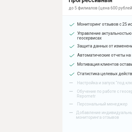
Прогрессивный
до 5 филиалов (цена 600 рублей
Мониторинг отзывов с 25 и
Управление актуальностью
геосервисах
Защита данных от изменен
Автоматические отчеты на 
Мотивация клиентов остав
Статистика целевых действ
–
Настройка и запуск "под кл
–
Обучение по работе с геосе
Repometr
–
Персональный менеджер
–
Добавление индивидуальны
мониторинга отзывов