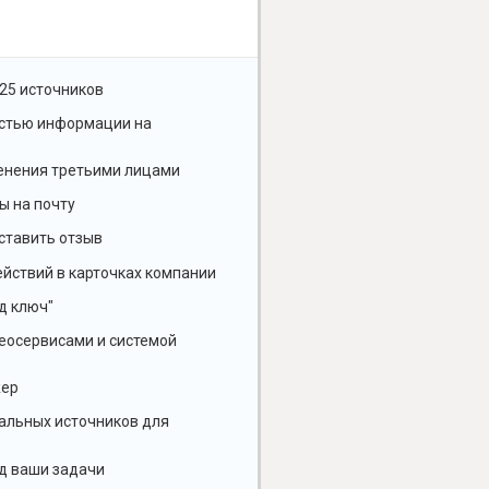
25 источников
остью информации на
енения третьими лицами
ы на почту
ставить отзыв
йствий в карточках компании
д ключ"
геосервисами и системой
жер
альных источников для
д ваши задачи