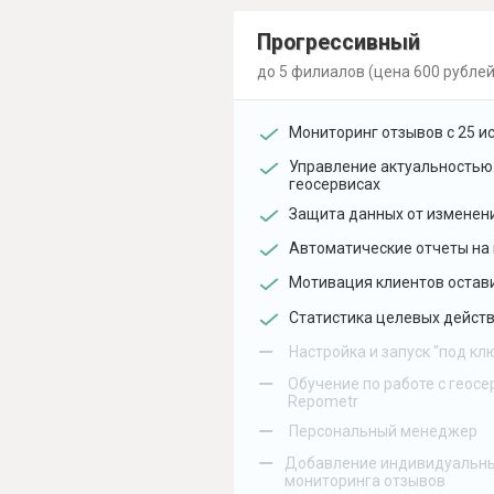
Прогрессивный
до 5 филиалов (цена 600 рублей
Мониторинг отзывов с 25 и
Управление актуальностью
геосервисах
Защита данных от изменен
Автоматические отчеты на 
Мотивация клиентов остав
Статистика целевых действ
–
Настройка и запуск "под кл
–
Обучение по работе с геосе
Repometr
–
Персональный менеджер
–
Добавление индивидуальны
мониторинга отзывов