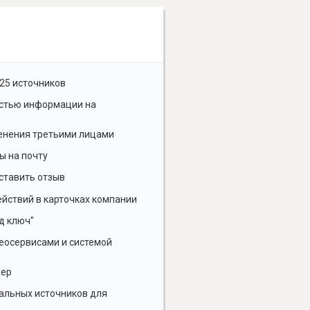
25 источников
остью информации на
енения третьими лицами
ы на почту
ставить отзыв
йствий в карточках компании
д ключ"
геосервисами и системой
жер
альных источников для