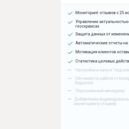
Мониторинг отзывов с 25 и
Управление актуальностью
геосервисах
Защита данных от изменен
Автоматические отчеты на 
Мотивация клиентов остав
Статистика целевых действ
–
Настройка и запуск "под кл
–
Обучение по работе с геосе
Repometr
–
Персональный менеджер
–
Добавление индивидуальны
мониторинга отзывов