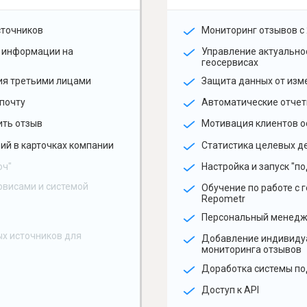
сточников
Мониторинг отзывов с 
 информации на
Управление актуальн
геосервисах
ия третьими лицами
Защита данных от изм
почту
Автоматические отчет
ить отзыв
Мотивация клиентов о
ий в карточках компании
Статистика целевых де
юч"
Настройка и запуск "по
рвисами и системой
Обучение по работе с 
Repometr
Персональный менед
х источников для
Добавление индивиду
мониторинга отзывов
Доработка системы по
Доступ к API