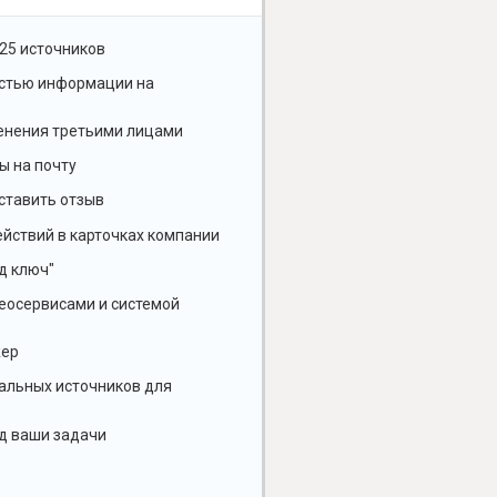
25 источников
остью информации на
енения третьими лицами
ы на почту
ставить отзыв
йствий в карточках компании
д ключ"
геосервисами и системой
жер
альных источников для
д ваши задачи