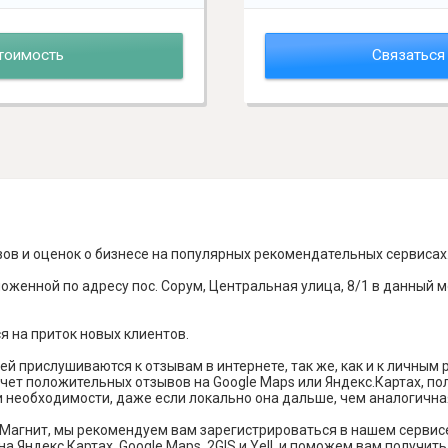
тоимость
Связаться
вов и оценок о бизнесе на популярных рекомендательных сервисах
оженной по адресу пос. Сорум, Центральная улица, 8/1 в данный 
я на приток новых клиентов.
й прислушиваются к отзывам в интернете, так же, как и к личным
чет положительных отзывов на Google Maps или Яндекс.Картах, п
и необходимости, даже если локально она дальше, чем аналогична
Магнит, мы рекомендуем вам зарегистрироваться в нашем сервис
а Яндекс Картах, Google Maps, 2GIS и Yell, и поможем вам получи