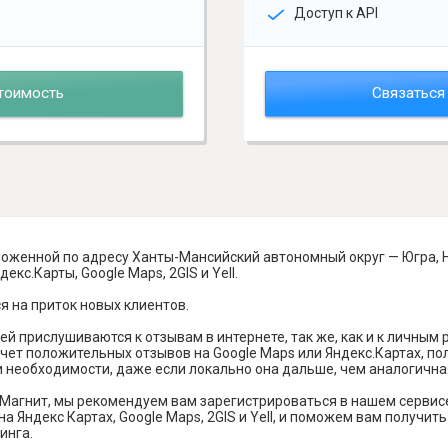
Доступ к API
тоимость
Связаться
ложенной по адресу Ханты-Мансийский автономный округ — Югра, Н
кс.Карты, Google Maps, 2GIS и Yell.
я на приток новых клиентов.
й прислушиваются к отзывам в интернете, так же, как и к личным
чет положительных отзывов на Google Maps или Яндекс.Картах, п
и необходимости, даже если локально она дальше, чем аналогична
Магнит, мы рекомендуем вам зарегистрироваться в нашем сервис
а Яндекс Картах, Google Maps, 2GIS и Yell, и поможем вам получи
инга.