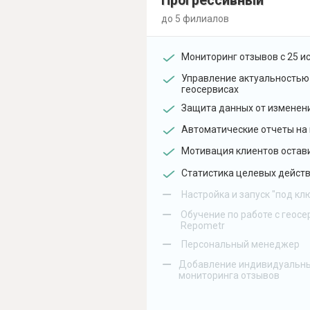
Прогрессивный
до 5 филиалов
Мониторинг отзывов с 25 и
Управление актуальностью
геосервисах
Защита данных от изменен
Автоматические отчеты на 
Мотивация клиентов остав
Статистика целевых действ
–
Настройка и запуск "под кл
–
Обучение по работе с геосе
Repometr
–
Персональный менеджер
–
Добавление индивидуальны
мониторинга отзывов