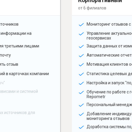
Корпоративный
от 6 филиалов
сточников
Мониторинг отзывов с 
 информации на
Управление актуальн
геосервисах
ия третьими лицами
Защита данных от изм
почту
Автоматические отчет
ить отзыв
Мотивация клиентов о
ий в карточках компании
Статистика целевых де
юч"
Настройка и запуск "по
рвисами и системой
Обучение по работе с 
Repometr
Персональный менед
х источников для
Добавление индивиду
мониторинга отзывов
Доработка системы по