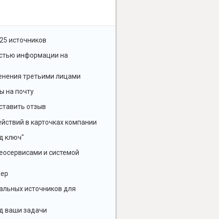
25 источников
остью информации на
енения третьими лицами
ы на почту
ставить отзыв
йствий в карточках компании
д ключ"
геосервисами и системой
жер
альных источников для
д ваши задачи