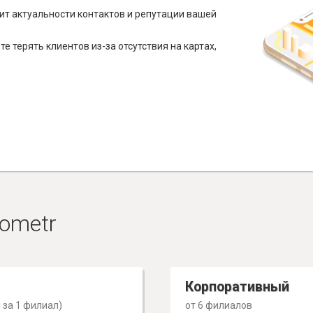
ит актуальности контактов и репутации вашей
е терять клиентов из-за отсутствия на картах,
ometr
Корпоративный
 за 1 филиал)
от 6 филиалов