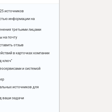
25 источников
остью информации на
енения третьими лицами
ы на почту
ставить отзыв
йствий в карточках компании
д ключ"
геосервисами и системой
жер
альных источников для
д ваши задачи