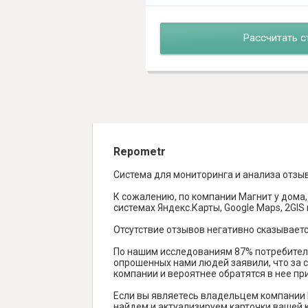
Рассчитать с
Repometr
Система для мониторинга и анализа отзы
К сожалению, по компании Магнит у дома,
системах Яндекс.Карты, Google Maps, 2GIS и
Отсутствие отзывов негативно сказываетс
По нашим исследованиям 87% потребителе
опрошенных нами людей заявили, что за с
компании и вероятнее обратятся в нее пр
Если вы являетесь владельцем компании 
найдем и актуализируем карточки вашей к