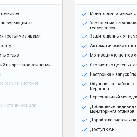
сточников
Мониторинг отзывов с 
 информации на
Управление актуальн
геосервисах
ия третьими лицами
Защита данных от изм
почту
Автоматические отчет
ить отзыв
Мотивация клиентов о
ий в карточках компании
Статистика целевых де
юч"
Настройка и запуск "по
рвисами и системой
Обучение по работе с 
Repometr
Персональный менед
х источников для
Добавление индивиду
мониторинга отзывов
Доработка системы по
Доступ к API