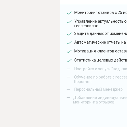
Мониторинг отзывов с 25 и
Управление актуальностью
геосервисах
Защита данных от изменен
Автоматические отчеты на 
Мотивация клиентов остав
Статистика целевых действ
–
Настройка и запуск "под кл
–
Обучение по работе с геосе
Repometr
–
Персональный менеджер
–
Добавление индивидуальны
мониторинга отзывов