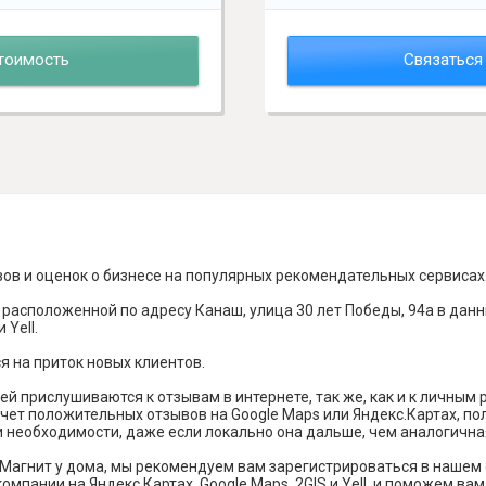
тоимость
Связаться
вов и оценок о бизнесе на популярных рекомендательных сервисах
 расположенной по адресу Канаш, улица 30 лет Победы, 94а в дан
 Yell.
я на приток новых клиентов.
й прислушиваются к отзывам в интернете, так же, как и к личным
чет положительных отзывов на Google Maps или Яндекс.Картах, п
и необходимости, даже если локально она дальше, чем аналогична
Магнит у дома, мы рекомендуем вам зарегистрироваться в нашем
омпании на Яндекс Картах, Google Maps, 2GIS и Yell, и поможем в