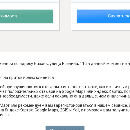
тоимость
Связаться
енной по адресу Рязань, улица Есенина, 116 в данный момент не 
я на приток новых клиентов.
й прислушиваются к отзывам в интернете, так же, как и к личным
чет положительных отзывов на Google Maps или Яндекс.Картах, п
и необходимости, даже если локально она дальше, чем аналогична
Март, мы рекомендуем вам зарегистрироваться в нашем сервисе.
а Яндекс Картах, Google Maps, 2GIS и Yell, и поможем вам получи
инга.