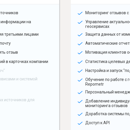
сточников
Мониторинг отзывов с 
 информации на
Управление актуальн
геосервисах
ия третьими лицами
Защита данных от изм
почту
Автоматические отчет
ить отзыв
Мотивация клиентов о
ий в карточках компании
Статистика целевых де
юч"
Настройка и запуск "по
рвисами и системой
Обучение по работе с 
Repometr
Персональный менед
х источников для
Добавление индивиду
мониторинга отзывов
Доработка системы по
Доступ к API