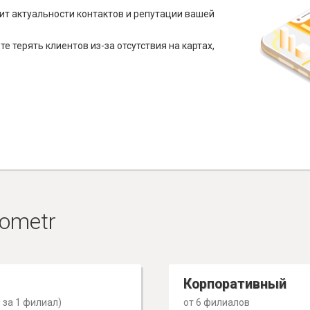
ит актуальности контактов и репутации вашей
е терять клиентов из-за отсутствия на картах,
ometr
Корпоративный
 за 1 филиал)
от 6 филиалов