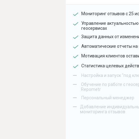
Мониторинг отзывов с 25 и
Управление актуальностью
геосервисах
Защита данных от изменен
Автоматические отчеты на 
Мотивация клиентов остав
Статистика целевых действ
–
Настройка и запуск "под кл
–
Обучение по работе с геосе
Repometr
–
Персональный менеджер
–
Добавление индивидуальны
мониторинга отзывов