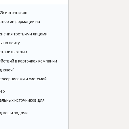
25 источников
остью информации на
енения третьими лицами
ы на почту
ставить отзыв
йствий в карточках компании
д ключ"
геосервисами и системой
жер
альных источников для
д ваши задачи