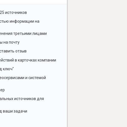
25 источников
остью информации на
енения третьими лицами
ы на почту
ставить отзыв
йствий в карточках компании
д ключ"
геосервисами и системой
жер
альных источников для
д ваши задачи