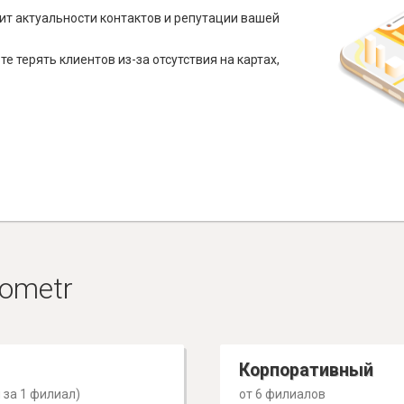
ит актуальности контактов и репутации вашей
е терять клиентов из-за отсутствия на картах,
ometr
Корпоративный
 за 1 филиал)
от 6 филиалов