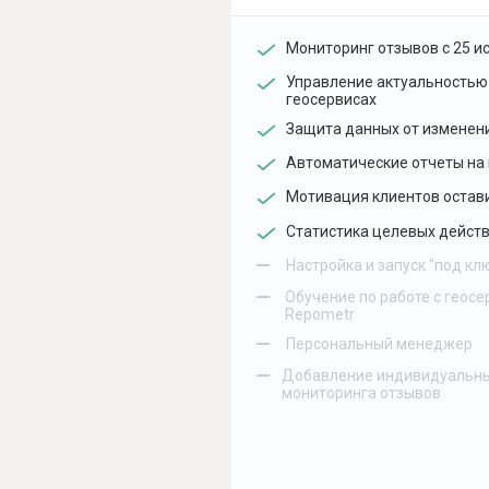
Мониторинг отзывов с 25 и
Управление актуальностью
геосервисах
Защита данных от изменен
Автоматические отчеты на 
Мотивация клиентов остав
Статистика целевых действ
–
Настройка и запуск "под кл
–
Обучение по работе с геосе
Repometr
–
Персональный менеджер
–
Добавление индивидуальны
мониторинга отзывов