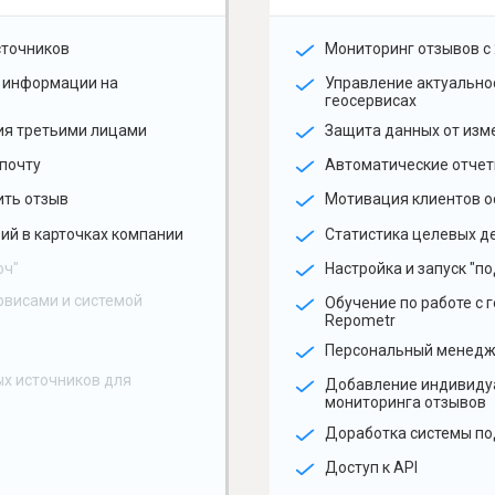
сточников
Мониторинг отзывов с 
 информации на
Управление актуальн
геосервисах
ия третьими лицами
Защита данных от изм
почту
Автоматические отчет
ить отзыв
Мотивация клиентов о
ий в карточках компании
Статистика целевых де
юч"
Настройка и запуск "по
рвисами и системой
Обучение по работе с 
Repometr
Персональный менед
х источников для
Добавление индивиду
мониторинга отзывов
Доработка системы по
Доступ к API