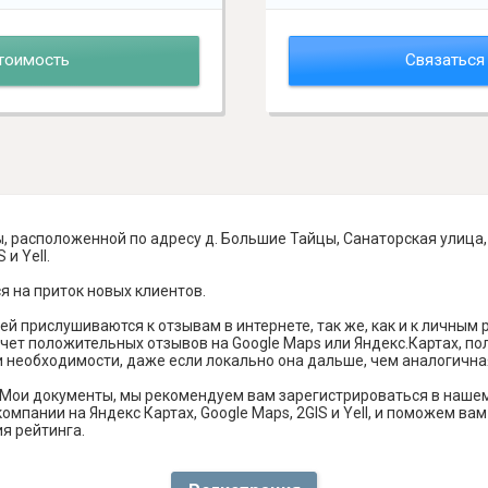
тоимость
Связаться
, расположенной по адресу д. Большие Тайцы, Санаторская улица,
и Yell.
я на приток новых клиентов.
й прислушиваются к отзывам в интернете, так же, как и к личным
чет положительных отзывов на Google Maps или Яндекс.Картах, п
и необходимости, даже если локально она дальше, чем аналогична
 Мои документы, мы рекомендуем вам зарегистрироваться в наше
омпании на Яндекс Картах, Google Maps, 2GIS и Yell, и поможем в
я рейтинга.