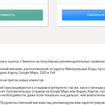
тоимость
Связаться
вов и оценок о бизнесе на популярных рекомендательных сервисах
нный магазин, расположенной по адресу Минеральные Воды, просп
кс.Карты, Google Maps, 2GIS и Yell.
я на приток новых клиентов.
й прислушиваются к отзывам в интернете, так же, как и к личным
чет положительных отзывов на Google Maps или Яндекс.Картах, п
и необходимости, даже если локально она дальше, чем аналогична
 Продовольственный магазин, мы рекомендуем вам зарегистрирова