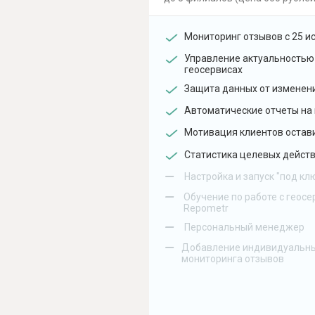
Мониторинг отзывов с 25 и
Управление актуальностью
геосервисах
Защита данных от изменен
Автоматические отчеты на 
Мотивация клиентов остав
Статистика целевых действ
–
Настройка и запуск "под кл
–
Обучение по работе с геосе
Repometr
–
Персональный менеджер
–
Добавление индивидуальны
мониторинга отзывов