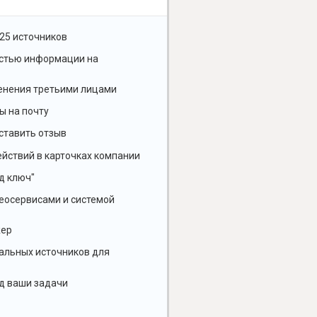
25 источников
остью информации на
енения третьими лицами
ы на почту
ставить отзыв
йствий в карточках компании
д ключ"
геосервисами и системой
жер
альных источников для
д ваши задачи