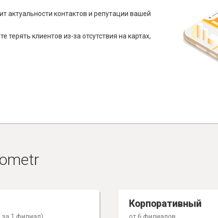
ит актуальности контактов и репутации вашей
е терять клиентов из-за отсутствия на картах,
ometr
Корпоративный
 за 1 филиал)
от 6 филиалов