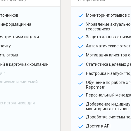
сточников
Мониторинг отзывов с 
 информации на
Управление актуальн
геосервисах
ия третьими лицами
Защита данных от изм
почту
Автоматические отчет
ить отзыв
Мотивация клиентов о
ий в карточках компании
Статистика целевых де
юч"
Настройка и запуск "по
рвисами и системой
Обучение по работе с 
Repometr
Персональный менед
х источников для
Добавление индивиду
мониторинга отзывов
Доработка системы по
Доступ к API