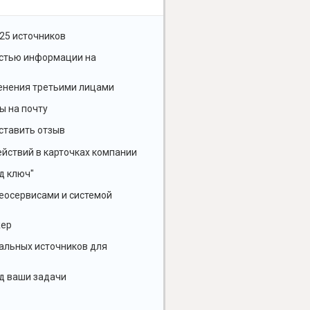
25 источников
остью информации на
енения третьими лицами
ы на почту
ставить отзыв
йствий в карточках компании
д ключ"
геосервисами и системой
жер
альных источников для
д ваши задачи