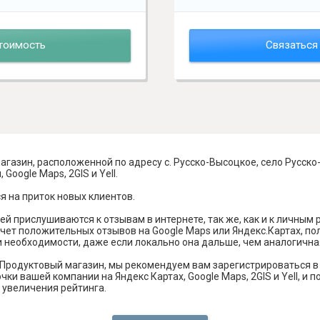
тоимость
Связаться
газин, расположенной по адресу с. Русско-Высоцкое, село Русско
Google Maps, 2GIS и Yell.
я на приток новых клиентов.
й прислушиваются к отзывам в интернете, так же, как и к личным
чет положительных отзывов на Google Maps или Яндекс.Картах, п
и необходимости, даже если локально она дальше, чем аналогична
Продуктовый магазин, мы рекомендуем вам зарегистрироваться в
ки вашей компании на Яндекс Картах, Google Maps, 2GIS и Yell, 
 увеличения рейтинга.