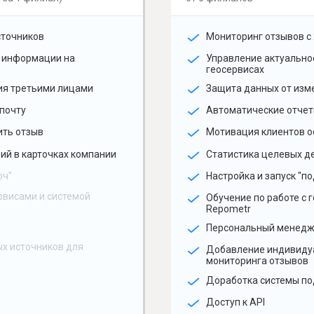
сточников
Мониторинг отзывов с 
 информации на
Управление актуальн
геосервисах
ия третьими лицами
Защита данных от изм
почту
Автоматические отчет
ить отзыв
Мотивация клиентов о
ий в карточках компании
Статистика целевых де
юч"
Настройка и запуск "по
рвисами и системой
Обучение по работе с 
Repometr
Персональный менед
х источников для
Добавление индивиду
мониторинга отзывов
Доработка системы по
Доступ к API