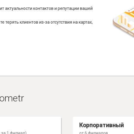
ит актуальности контактов и репутации вашей
е терять клиентов из-за отсутствия на картах,
ometr
Корпоративный
 за 1 филиал)
от 6 филиалов