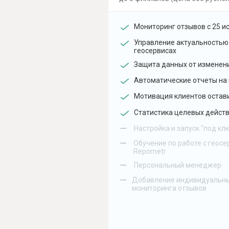
Мониторинг отзывов с 25 и
Управление актуальностью
геосервисах
Защита данных от изменен
Автоматические отчеты на 
Мотивация клиентов остав
Статистика целевых действ
–
Настройка и запуск "под кл
–
Обучение по работе с геосе
Repometr
–
Персональный менеджер
–
Добавление индивидуальны
мониторинга отзывов