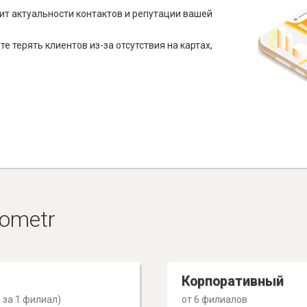
ит актуальности контактов и репутации вашей
е терять клиентов из-за отсутствия на картах,
ometr
Корпоративный
 за 1 филиал)
от 6 филиалов