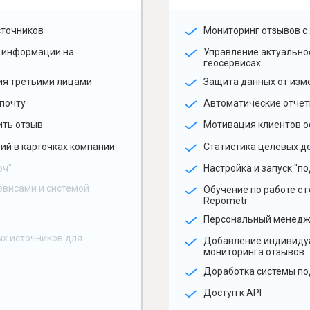
сточников
Мониторинг отзывов с 
 информации на
Управление актуальн
геосервисах
ия третьими лицами
Защита данных от изм
почту
Автоматические отчет
ить отзыв
Мотивация клиентов о
ий в карточках компании
Статистика целевых де
юч"
Настройка и запуск "по
рвисами и системой
Обучение по работе с 
Repometr
Персональный менед
х источников для
Добавление индивиду
мониторинга отзывов
Доработка системы по
Доступ к API