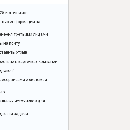
25 источников
остью информации на
енения третьими лицами
ы на почту
ставить отзыв
йствий в карточках компании
д ключ"
геосервисами и системой
жер
альных источников для
д ваши задачи