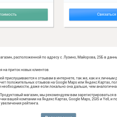
тоимость
Связаться
газин, расположенной по адресу с. Лузино, Майорова, 25Б в данн
я на приток новых клиентов.
й прислушиваются к отзывам в интернете, так же, как и к личным
чет положительных отзывов на Google Maps или Яндекс.Картах, п
и необходимости, даже если локально она дальше, чем аналогична
Продуктовый магазин, мы рекомендуем вам зарегистрироваться в
ки вашей компании на Яндекс Картах, Google Maps, 2GIS и Yell, 
 увеличения рейтинга.