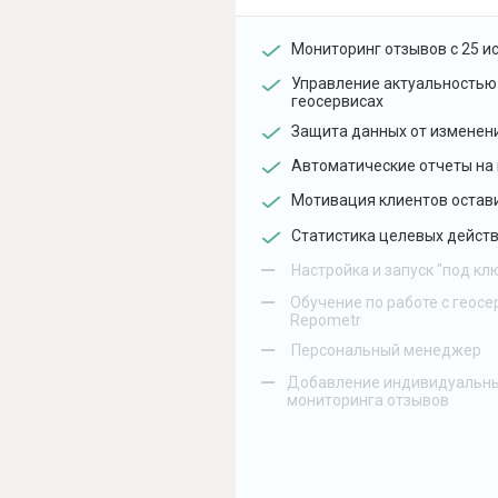
Мониторинг отзывов с 25 и
Управление актуальностью
геосервисах
Защита данных от изменен
Автоматические отчеты на 
Мотивация клиентов остав
Статистика целевых действ
–
Настройка и запуск "под кл
–
Обучение по работе с геосе
Repometr
–
Персональный менеджер
–
Добавление индивидуальны
мониторинга отзывов