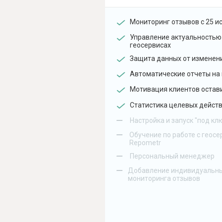
Мониторинг отзывов с 25 и
Управление актуальностью
геосервисах
Защита данных от изменен
Автоматические отчеты на 
Мотивация клиентов остав
Статистика целевых действ
–
Настройка и запуск "под кл
–
Обучение по работе с геосе
Repometr
–
Персональный менеджер
–
Добавление индивидуальны
мониторинга отзывов