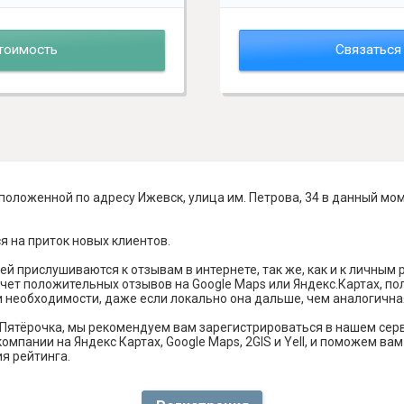
тоимость
Связаться
положенной по адресу Ижевск, улица им. Петрова, 34 в данный мо
я на приток новых клиентов.
й прислушиваются к отзывам в интернете, так же, как и к личным
чет положительных отзывов на Google Maps или Яндекс.Картах, п
и необходимости, даже если локально она дальше, чем аналогична
Пятёрочка, мы рекомендуем вам зарегистрироваться в нашем сер
омпании на Яндекс Картах, Google Maps, 2GIS и Yell, и поможем в
я рейтинга.