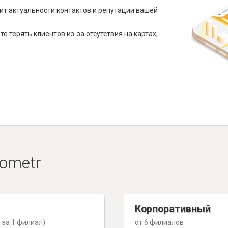
ит актуальности контактов и репутации вашей
е терять клиентов из-за отсутствия на картах,
ometr
Корпоративный
 за 1 филиал)
от 6 филиалов