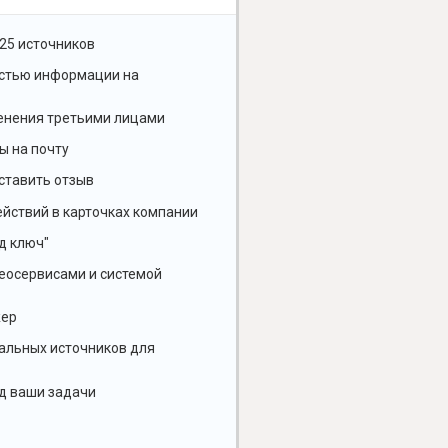
25 источников
остью информации на
енения третьими лицами
ы на почту
ставить отзыв
йствий в карточках компании
д ключ"
геосервисами и системой
жер
альных источников для
д ваши задачи