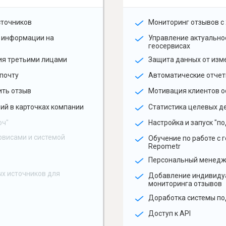
сточников
Мониторинг отзывов с 
 информации на
Управление актуальн
геосервисах
ия третьими лицами
Защита данных от изм
почту
Автоматические отчет
ить отзыв
Мотивация клиентов о
ий в карточках компании
Статистика целевых де
юч"
Настройка и запуск "по
рвисами и системой
Обучение по работе с 
Repometr
Персональный менед
х источников для
Добавление индивиду
мониторинга отзывов
Доработка системы по
Доступ к API