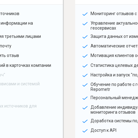
сточников
Мониторинг отзывов с 
 информации на
Управление актуальн
геосервисах
ия третьими лицами
Защита данных от изм
почту
Автоматические отчет
ить отзыв
Мотивация клиентов о
ий в карточках компании
Статистика целевых де
юч"
Настройка и запуск "по
рвисами и системой
Обучение по работе с 
Repometr
Персональный менед
х источников для
Добавление индивиду
мониторинга отзывов
Доработка системы по
Доступ к API