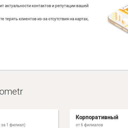
ит актуальности контактов и репутации вашей
е терять клиентов из-за отсутствия на картах,
ometr
Корпоративный
 за 1 филиал)
от 6 филиалов