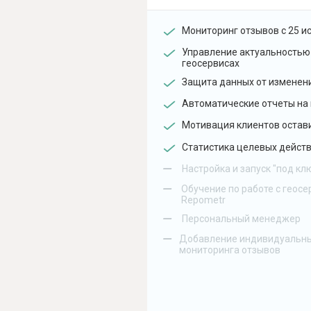
Мониторинг отзывов с 25 и
Управление актуальностью
геосервисах
Защита данных от изменен
Автоматические отчеты на 
Мотивация клиентов остав
Статистика целевых действ
–
Настройка и запуск "под кл
–
Обучение по работе с геосе
Repometr
–
Персональный менеджер
–
Добавление индивидуальны
мониторинга отзывов