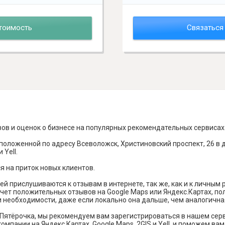
тоимость
Связаться
вов и оценок о бизнесе на популярных рекомендательных сервисах
положенной по адресу Всеволожск, Христиновский проспект, 26 в
 Yell.
я на приток новых клиентов.
й прислушиваются к отзывам в интернете, так же, как и к личным
чет положительных отзывов на Google Maps или Яндекс.Картах, п
и необходимости, даже если локально она дальше, чем аналогична
Пятёрочка, мы рекомендуем вам зарегистрироваться в нашем сер
омпании на Яндекс Картах, Google Maps, 2GIS и Yell, и поможем в