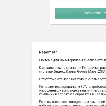
Рассчитать с
Repometr
Система для мониторинга и анализа отзы
К сожалению, по компании Пятёрочка, рас
системах Яндекс.Карты, Google Maps, 2GIS и
Отсутствие отзывов негативно сказываетс
По нашим исследованиям 87% потребителе
опрошенных нами людей заявили, что за с
компании и вероятнее обратятся в нее пр
Если вы являетесь владельцем компании 
найдем и актуализируем карточки вашей к