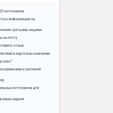
25 источников
остью информации на
енения третьими лицами
ы на почту
ставить отзыв
йствий в карточках компании
д ключ"
геосервисами и системой
жер
альных источников для
д ваши задачи