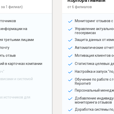
Корпоративный
 за 1 филиал)
от 6 филиалов
сточников
Мониторинг отзывов с 
 информации на
Управление актуальн
геосервисах
ия третьими лицами
Защита данных от изм
почту
Автоматические отчет
ить отзыв
Мотивация клиентов о
ий в карточках компании
Статистика целевых де
юч"
Настройка и запуск "по
рвисами и системой
Обучение по работе с 
Repometr
Персональный менед
х источников для
Добавление индивиду
мониторинга отзывов
Доработка системы по