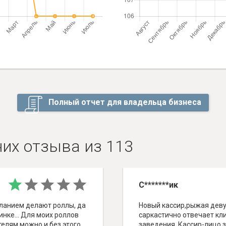
Полный отчет для владельца бизнеса
них отзыва из 113
С*******ик
ланием делают роллы, да
Новый кассир,рыжая деву
тинке… Для моих роллов
саркастично отвечает кли
телям можно и без этого
заведения. Кассир-лицо 