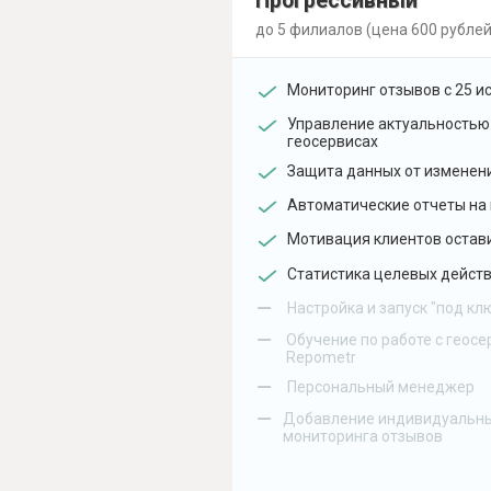
Прогрессивный
до 5 филиалов (цена 600 рублей
Мониторинг отзывов с 25 и
Управление актуальностью
геосервисах
Защита данных от изменен
Автоматические отчеты на 
Мотивация клиентов остав
Статистика целевых действ
–
Настройка и запуск "под кл
–
Обучение по работе с геосе
Repometr
–
Персональный менеджер
–
Добавление индивидуальны
мониторинга отзывов