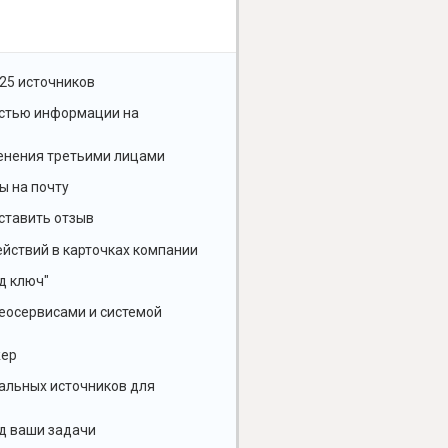
25 источников
остью информации на
енения третьими лицами
ы на почту
ставить отзыв
йствий в карточках компании
д ключ"
геосервисами и системой
жер
альных источников для
д ваши задачи