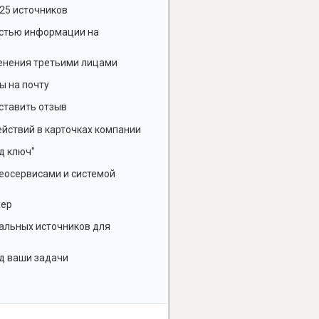
25 источников
остью информации на
енения третьими лицами
ы на почту
ставить отзыв
йствий в карточках компании
д ключ"
геосервисами и системой
жер
альных источников для
д ваши задачи