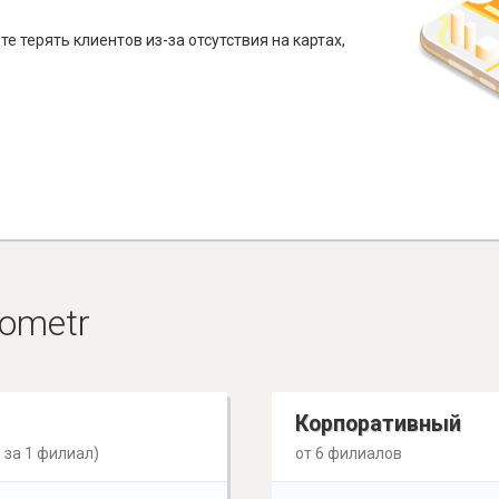
е терять клиентов из-за отсутствия на картах,
ometr
Корпоративный
 за 1 филиал)
от 6 филиалов