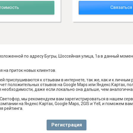
тоимость
Связаться
положенной по адресу Бугры, Шоссейная улица, 1а в данный момен
я на приток новых клиентов.
й прислушиваются к отзывам в интернете, так же, как и к личным
чет положительных отзывов на Google Maps или Яндекс.Картах, п
и необходимости, даже если локально она дальше, чем аналогична
 Светофор, мы рекомендуем вам зарегистрироваться в нашем сер
омпании на Яндекс Картах, Google Maps, 2GIS и Yell, и поможем в
я рейтинга.
Регистрация