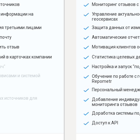
сточников
Мониторинг отзывов с 
 информации на
Управление актуальн
геосервисах
ия третьими лицами
Защита данных от изм
почту
Автоматические отчет
ить отзыв
Мотивация клиентов о
ий в карточках компании
Статистика целевых де
юч"
Настройка и запуск "по
рвисами и системой
Обучение по работе с 
Repometr
Персональный менед
х источников для
Добавление индивиду
мониторинга отзывов
Доработка системы по
Доступ к API