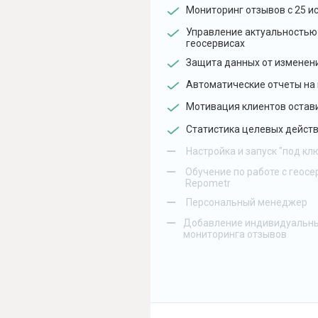
Мониторинг отзывов с 25 и
Управление актуальностью
геосервисах
Защита данных от изменен
Автоматические отчеты на 
Мотивация клиентов остав
Статистика целевых действ
–
Настройка и запуск "под кл
–
Обучение по работе с геосе
Repometr
–
Персональный менеджер
–
Добавление индивидуальны
мониторинга отзывов