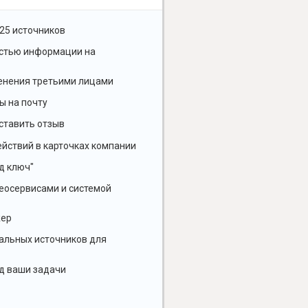
25 источников
остью информации на
енения третьими лицами
ы на почту
ставить отзыв
йствий в карточках компании
д ключ"
геосервисами и системой
жер
альных источников для
д ваши задачи