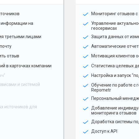
сточников
Мониторинг отзывов с 
 информации на
Управление актуальн
геосервисах
ия третьими лицами
Защита данных от изм
почту
Автоматические отчет
ить отзыв
Мотивация клиентов о
ий в карточках компании
Статистика целевых де
юч"
Настройка и запуск "по
рвисами и системой
Обучение по работе с 
Repometr
Персональный менед
х источников для
Добавление индивиду
мониторинга отзывов
Доработка системы по
Доступ к API