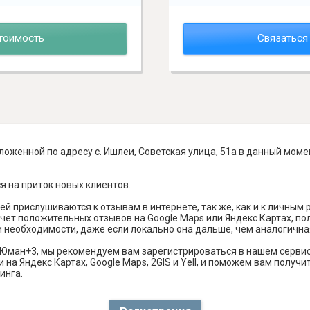
тоимость
Связаться
оженной по адресу с. Ишлеи, Советская улица, 51а в данный моме
я на приток новых клиентов.
й прислушиваются к отзывам в интернете, так же, как и к личным
чет положительных отзывов на Google Maps или Яндекс.Картах, п
и необходимости, даже если локально она дальше, чем аналогична
 Юман+3, мы рекомендуем вам зарегистрироваться в нашем серви
 на Яндекс Картах, Google Maps, 2GIS и Yell, и поможем вам полу
инга.