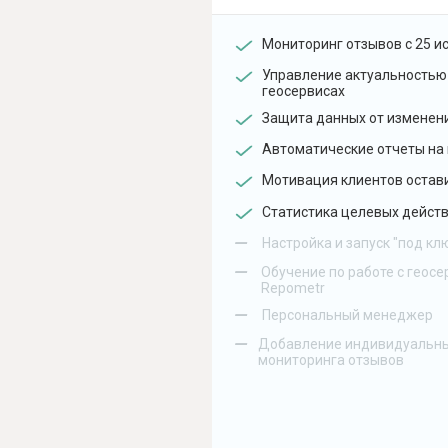
Мониторинг отзывов с 25 и
Управление актуальностью
геосервисах
Защита данных от изменен
Автоматические отчеты на 
Мотивация клиентов остав
Статистика целевых действ
–
Настройка и запуск "под кл
–
Обучение по работе с геосе
Repometr
–
Персональный менеджер
–
Добавление индивидуальны
мониторинга отзывов