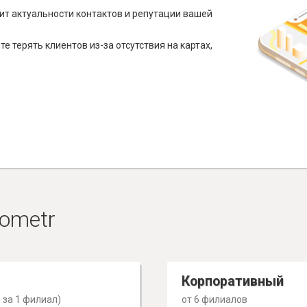
ит актуальности контактов и репутации вашей
е терять клиентов из-за отсутствия на картах,
ometr
Корпоративный
 за 1 филиал)
от 6 филиалов